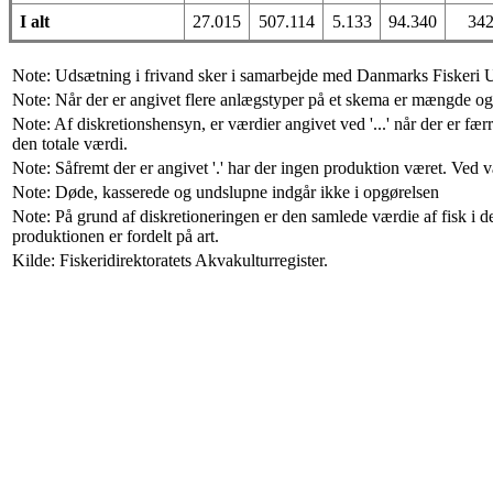
I alt
27.015
507.114
5.133
94.340
34
Note: Udsætning i frivand sker i samarbejde med Danmarks Fiskeri Und
Note: Når der er angivet flere anlægstyper på et skema er mængde og v
Note: Af diskretionshensyn, er værdier angivet ved '...' når der er fæ
den totale værdi.
Note: Såfremt der er angivet '.' har der ingen produktion været. Ved 
Note: Døde, kasserede og undslupne indgår ikke i opgørelsen
Note: På grund af diskretioneringen er den samlede værdie af fisk i de
produktionen er fordelt på art.
Kilde: Fiskeridirektoratets Akvakulturregister.