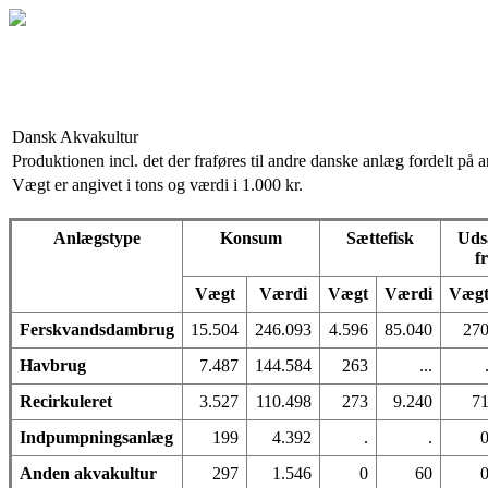
Dansk Akvakultur
Produktionen incl. det der fraføres til andre danske anlæg fordelt på
Vægt er angivet i tons og værdi i 1.000 kr.
Anlægstype
Konsum
Sættefisk
Uds
f
Vægt
Værdi
Vægt
Værdi
Væg
Ferskvandsdambrug
15.504
246.093
4.596
85.040
27
Havbrug
7.487
144.584
263
...
Recirkuleret
3.527
110.498
273
9.240
7
Indpumpningsanlæg
199
4.392
.
.
Anden akvakultur
297
1.546
0
60