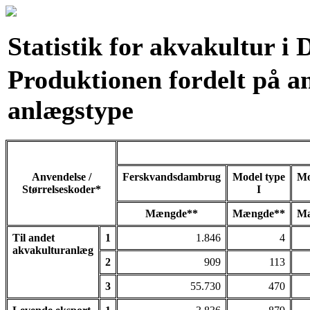
Statistik for akvakultur i
Produktionen fordelt på an
anlægstype
Anvendelse /
Ferskvandsdambrug
Model type
Mo
Størrelseskoder*
I
Mængde**
Mængde**
Mæ
Til andet
1
1.846
4
akvakulturanlæg
2
909
113
3
55.730
470