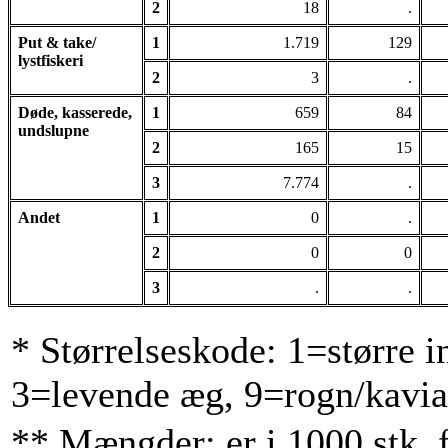
2
18
.
Put & take/
1
1.719
129
lystfiskeri
2
3
.
Døde, kasserede,
1
659
84
undslupne
2
165
15
3
7.774
.
Andet
1
0
.
2
0
0
3
.
.
* Størrelseskode: 1=større i
3=levende æg, 9=rogn/kavia
** Mængder: er i 1000 stk. f