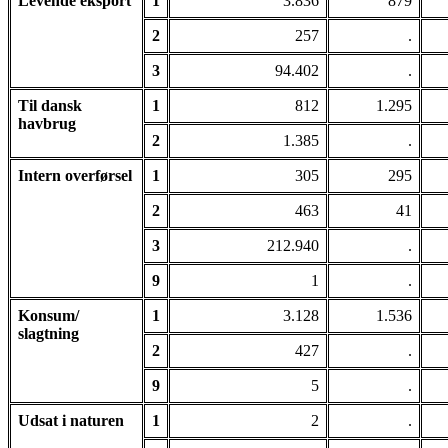
Levende eksport
1
3.836
879
2
257
.
3
94.402
.
Til dansk
1
812
1.295
havbrug
2
1.385
.
Intern overførsel
1
305
295
2
463
41
3
212.940
.
9
1
.
Konsum/
1
3.128
1.536
slagtning
2
427
.
9
5
.
Udsat i naturen
1
2
.