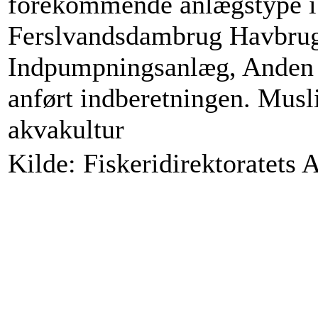
forekommende anlægstype i
Ferslvandsdambrug Havbrug
Indpumpningsanlæg, Anden a
anført indberetningen. Mus
akvakultur
Kilde: Fiskeridirektoratets 