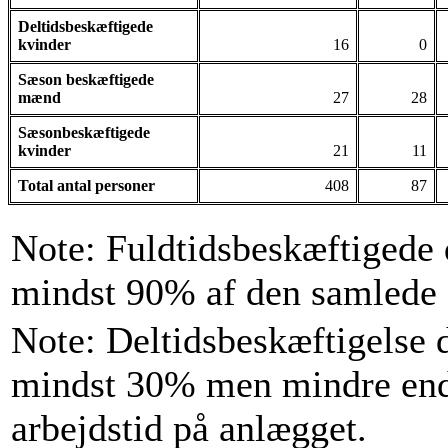
Deltidsbeskæftigede
kvinder
16
0
Sæson beskæftigede
mænd
27
28
Sæsonbeskæftigede
kvinder
21
11
Total antal personer
408
87
Note: Fuldtidsbeskæftigede
mindst 90% af den samlede å
Note: Deltidsbeskæftigelse 
mindst 30% men mindre end
arbejdstid på anlægget.