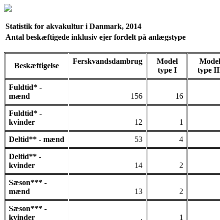
Statistik for akvakultur i Danmark, 2014
Antal beskæftigede inklusiv ejer fordelt på anlægstype
Ferskvandsdambrug
Model
Mode
Beskæftigelse
type I
type II
Fuldtid* -
mænd
156
16
Fuldtid* -
kvinder
12
1
Deltid** - mænd
53
4
Deltid** -
kvinder
14
2
Sæson*** -
mænd
13
2
Sæson*** -
kvinder
.
1