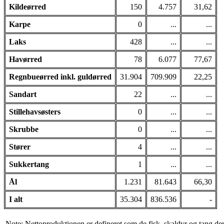
Kildeørred
150
4.757
31,62
Karpe
0
...
...
Laks
428
...
...
Havørred
78
6.077
77,67
Regnbueørred inkl. guldørred
31.904
709.909
22,25
Sandart
22
...
...
Stillehavsøsters
0
...
...
Skrubbe
0
...
...
Stører
4
...
...
Sukkertang
1
...
...
Ål
1.231
81.643
66,30
I alt
35.304
836.536
-
Note: Nettoproduktionen er defineret som de fisk, skaldyr og tang der f