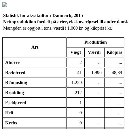
Statistik for akvakultur i Danmark, 2015
Nettoproduktion fordelt på arter, eksl. overførsel til andre dans
Mængden er opgjort i tons, værdi i 1.000 kr. og kilopris i kr.
Produktion
Art
Vægt
Værdi
Kilopris
Aborre
2
...
...
Bækørred
41
1.996
48,89
Blåmusling
1.229
...
...
Brødding
212
...
...
Fjeldørred
1
...
...
Helt
0
...
...
Krebs
0
...
...