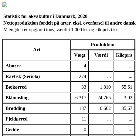
Statistik for akvakultur i Danmark, 2020
Nettoproduktion fordelt på arter, eksl. overførsel til andre dans
Mængden er opgjort i tons, værdi i 1.000 kr. og kilopris i kr.
Produktion
Art
Vægt
Værdi
Kilopris
Aborre
4
...
...
Ravfisk (Seriola)
274
...
...
Bækørred
33
1.810
55,61
Blåmusling
6.317
24.765
3,92
Brødding
187
6.662
35,67
Fjeldørred
11
...
...
Gedde
0
...
...