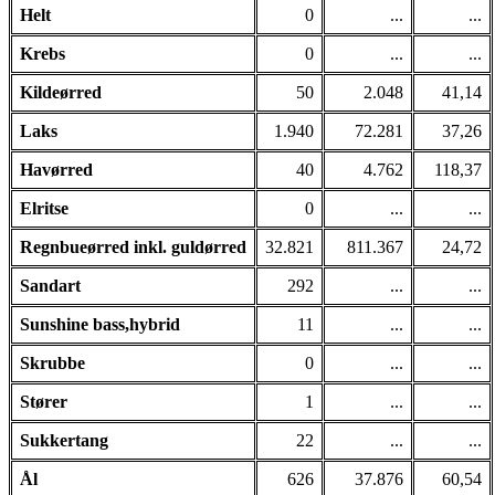
Helt
0
...
...
Krebs
0
...
...
Kildeørred
50
2.048
41,14
Laks
1.940
72.281
37,26
Havørred
40
4.762
118,37
Elritse
0
...
...
Regnbueørred inkl. guldørred
32.821
811.367
24,72
Sandart
292
...
...
Sunshine bass,hybrid
11
...
...
Skrubbe
0
...
...
Stører
1
...
...
Sukkertang
22
...
...
Ål
626
37.876
60,54