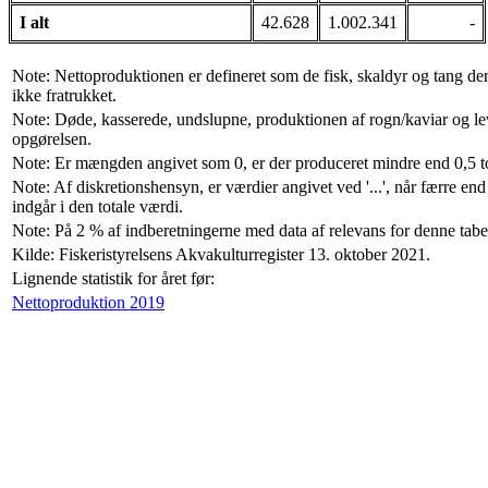
I alt
42.628
1.002.341
-
Note: Nettoproduktionen er defineret som de fisk, skaldyr og tang der f
ikke fratrukket.
Note: Døde, kasserede, undslupne, produktionen af rogn/kaviar og le
opgørelsen.
Note: Er mængden angivet som 0, er der produceret mindre end 0,5 t
Note: Af diskretionshensyn, er værdier angivet ved '...', når færre 
indgår i den totale værdi.
Note: På 2 % af indberetningerne med data af relevans for denne tabe
Kilde: Fiskeristyrelsens Akvakulturregister 13. oktober 2021.
Lignende statistik for året før:
Nettoproduktion 2019