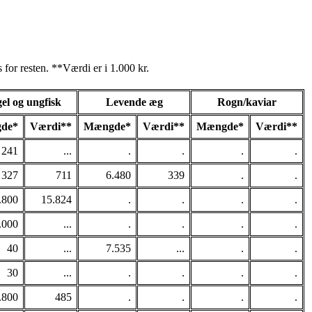
for resten. **Værdi er i 1.000 kr.
el og ungfisk
Levende æg
Rogn/kaviar
de*
Værdi**
Mængde*
Værdi**
Mængde*
Værdi**
241
...
.
.
.
.
327
711
6.480
339
.
.
.800
15.824
.
.
.
.
.000
...
.
.
.
.
40
...
7.535
...
.
.
30
...
.
.
.
.
.800
485
.
.
.
.