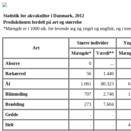
Statistik for akvakultur i Danmark, 2012
Produktionen fordelt på art og størrelse
*Mængde er i 1000 stk. for levende æg og yngel og ungfisk, og i tons 
Større individer
Yng
Art
Mængde*
Værdi**
Mæng
Aborre
0
...
Bækørred
56
1.446
Ål
1.061
80.323
6
Blåmusling
707
2.746
1
Brødding
273
7.604
Gedde
.
.
Helt
.
.
4