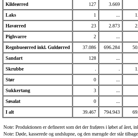
Kildeørred
127
3.669
Laks
1
...
1
Havørred
23
2.873
2
Pighvarre
2
...
Regnbueørred inkl. Guldørred
37.086
696.284
50
Sandart
128
...
Skrubbe
.
.
1
Stør
0
...
Sukkertang
3
...
Søsalat
0
...
I alt
39.467
794.943
69
Note: Produktionen er defineret som det der fraføres i løbet af året, 
Note: Døde, kasserede og undslupne, og den mængde der står tilbage 