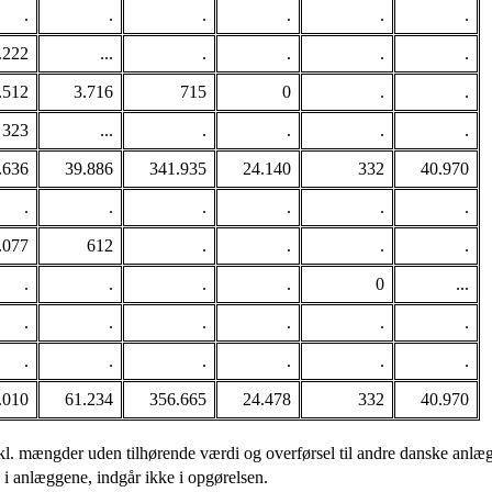
.
.
.
.
.
.
.222
...
.
.
.
.
.512
3.716
715
0
.
.
323
...
.
.
.
.
.636
39.886
341.935
24.140
332
40.970
.
.
.
.
.
.
.077
612
.
.
.
.
.
.
.
.
0
...
.
.
.
.
.
.
.
.
.
.
.
.
.010
61.234
356.665
24.478
332
40.970
inkl. mængder uden tilhørende værdi og overførsel til andre danske anlæg
i anlæggene, indgår ikke i opgørelsen.