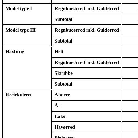
Model type I
Regnbueørred inkl. Guldørred
Subtotal
Model type III
Regnbueørred inkl. Guldørred
Subtotal
Havbrug
Helt
Regnbueørred inkl. Guldørred
Skrubbe
Subtotal
Recirkuleret
Aborre
Ål
Laks
Havørred
Pighvarre