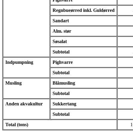
Regnbueørred inkl. Guldørred
Sandart
Alm. stør
Søsalat
Subtotal
Indpumpning
Pighvarre
Subtotal
Musling
Blåmusling
Subtotal
Anden akvakultur
Sukkertang
Subtotal
Total (tons)
1