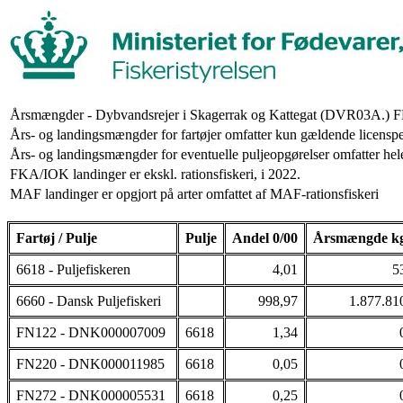
Årsmængder - Dybvandsrejer i Skagerrak og Kattegat (DVR03A.) F
Års- og landingsmængder for fartøjer omfatter kun gældende licenspe
Års- og landingsmængder for eventuelle puljeopgørelser omfatter hele
FKA/IOK landinger er ekskl. rationsfiskeri, i 2022.
MAF landinger er opgjort på arter omfattet af MAF-rationsfiskeri
Fartøj / Pulje
Pulje
Andel 0/00
Årsmængde k
6618 - Puljefiskeren
4,01
5
6660 - Dansk Puljefiskeri
998,97
1.877.81
FN122 - DNK000007009
6618
1,34
FN220 - DNK000011985
6618
0,05
FN272 - DNK000005531
6618
0,25