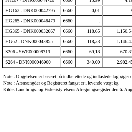
FN267 - DNK000044720
6660
13,99
4.1
HG162 - DNK000042795
6660
0,01
HG265 - DNK000046479
6660
.
HG365 - DNK000032067
6660
118,65
1.150.5
HG62 - DNK000043855
6660
118,23
1.146.4
S206 - SWE000008319
6660
69,18
670.8
S264 - DNK000046900
6660
340,00
2.982.4
Note : Opgørelsen er baseret på indberettede og indtastede logbøger 
Note : Årsmængder og Registreret fangst er i levende vægt kg.
Kilde: Landbrugs- og Fiskeristyrelsens Afregningsregister den 6. Augu