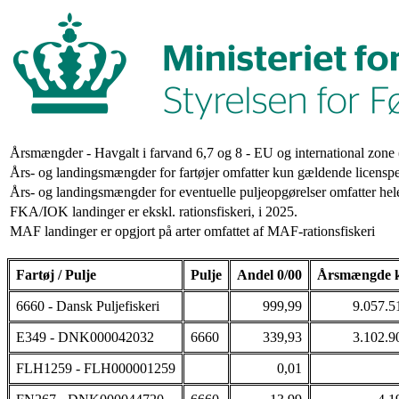
Årsmængder - Havgalt i farvand 6,7 og 8 - EU og international zon
Års- og landingsmængder for fartøjer omfatter kun gældende licenspe
Års- og landingsmængder for eventuelle puljeopgørelser omfatter hele
FKA/IOK landinger er ekskl. rationsfiskeri, i 2025.
MAF landinger er opgjort på arter omfattet af MAF-rationsfiskeri
Fartøj / Pulje
Pulje
Andel 0/00
Årsmængde 
6660 - Dansk Puljefiskeri
999,99
9.057.5
E349 - DNK000042032
6660
339,93
3.102.9
FLH1259 - FLH000001259
0,01