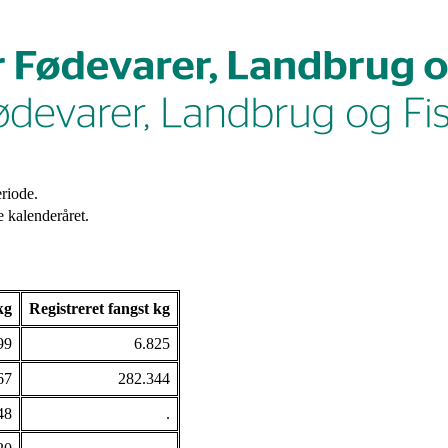
riode.
 kalenderåret.
kg
Registreret fangst kg
99
6.825
67
282.344
48
.