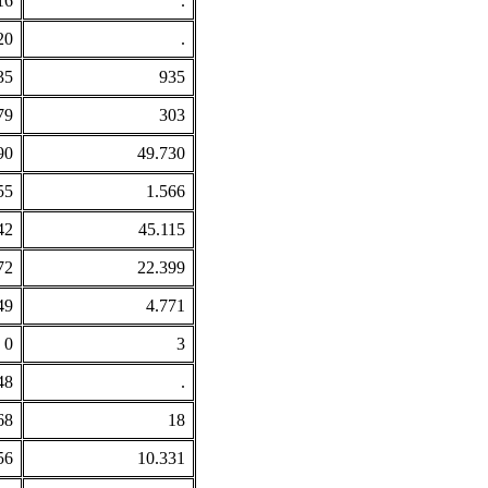
16
.
20
.
35
935
79
303
90
49.730
55
1.566
42
45.115
72
22.399
49
4.771
0
3
48
.
68
18
56
10.331