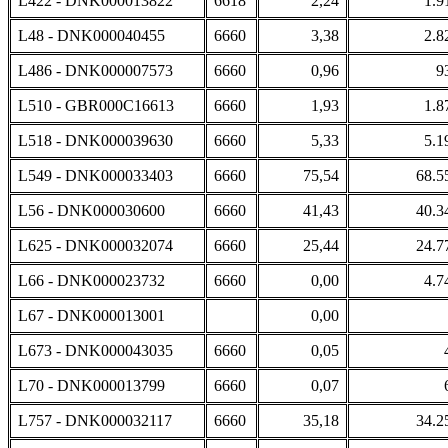
L422 - DNK000013822
6618
2,24
1.9
L48 - DNK000040455
6660
3,38
2.8
L486 - DNK000007573
6660
0,96
9
L510 - GBR000C16613
6660
1,93
1.8
L518 - DNK000039630
6660
5,33
5.1
L549 - DNK000033403
6660
75,54
68.5
L56 - DNK000030600
6660
41,43
40.3
L625 - DNK000032074
6660
25,44
24.7
L66 - DNK000023732
6660
0,00
4.7
L67 - DNK000013001
0,00
L673 - DNK000043035
6660
0,05
L70 - DNK000013799
6660
0,07
L757 - DNK000032117
6660
35,18
34.2