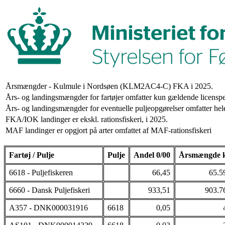
Årsmængder - Kulmule i Nordsøen (KLM2AC4-C) FKA i 2025.
Års- og landingsmængder for fartøjer omfatter kun gældende licenspe
Års- og landingsmængder for eventuelle puljeopgørelser omfatter hele
FKA/IOK landinger er ekskl. rationsfiskeri, i 2025.
MAF landinger er opgjort på arter omfattet af MAF-rationsfiskeri
Fartøj / Pulje
Pulje
Andel 0/00
Årsmængde 
6618 - Puljefiskeren
66,45
65.5
6660 - Dansk Puljefiskeri
933,51
903.7
A357 - DNK000031916
6618
0,05