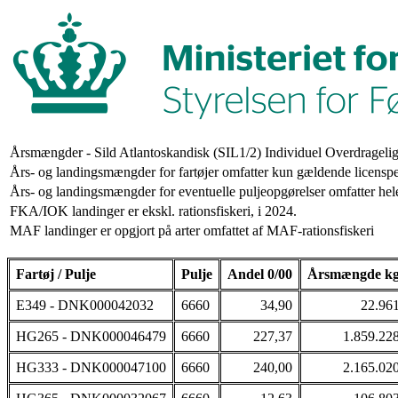
Årsmængder - Sild Atlantoskandisk (SIL1/2) Individuel Overdrageli
Års- og landingsmængder for fartøjer omfatter kun gældende licenspe
Års- og landingsmængder for eventuelle puljeopgørelser omfatter hele
FKA/IOK landinger er ekskl. rationsfiskeri, i 2024.
MAF landinger er opgjort på arter omfattet af MAF-rationsfiskeri
Fartøj / Pulje
Pulje
Andel 0/00
Årsmængde k
E349 - DNK000042032
6660
34,90
22.96
HG265 - DNK000046479
6660
227,37
1.859.22
HG333 - DNK000047100
6660
240,00
2.165.02