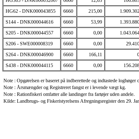
HG365 - DNK000032067
6660
12,63
106.80
HG62 - DNK000043855
6660
215,00
1.909.30
S144 - DNK000044616
6660
53,99
1.393.88
S205 - DNK000044557
6660
0,00
1.043.06
S206 - SWE000008319
6660
0,00
29.41
S264 - DNK000046900
6660
166,11
S438 - DNK000044115
6660
0,00
156.20
Note : Opgørelsen er baseret på indberettede og indtastede logbøger 
Note : Årsmængder og Registreret fangst er i levende vægt kg.
Note : Rationfiskeri omfatter alle landinger fra fartøjer uden andele.
Kilde: Landbrugs- og Fiskeristyrelsens Afregningsregister den 29. Jan