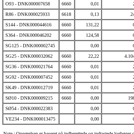
O93 - DNK000007658
6660
0,01
R86 - DNK000025933
6618
0,13
2
S144 - DNK000044616
6660
131,22
S364 - DNK000046202
6660
124,58
SG125 - DNK000002745
0,00
SG25 - DNK000032062
6660
22,22
4.10
SG36 - DNK000021764
6660
0,01
SG92 - DNK000007452
6660
0,01
SK49 - DNK000012719
6660
0,01
SØ10 - DNK000009215
6660
0,00
19
SØ54 - DNK000022383
0,00
VE234 - DNK000013475
0,00
Note : Opgørelsen er baseret på indberettede og indtastede logbøger 