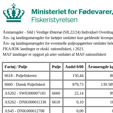
Årsmængder - Sild i Vestlige Østersø (SIL22/24) Individuel Overdra
Års- og landingsmængder for fartøjer omfatter kun gældende licenspe
Års- og landingsmængder for eventuelle puljeopgørelser omfatter hele
FKA/IOK landinger er ekskl. rationsfiskeri, i 2021.
MAF landinger er opgjort på arter omfattet af MAF-rationsfiskeri
Fartøj / Pulje
Pulje
Andel 0/00
Årsmængde k
6618 - Puljefiskeren
150,44
8
6660 - Dansk Puljefiskeri
879,73
139.58
AS202 - SWE000007181
6660
22,14
8
AS262 - DNK000011338
6618
0,10
1
AS45 - DNK000012708
0,00