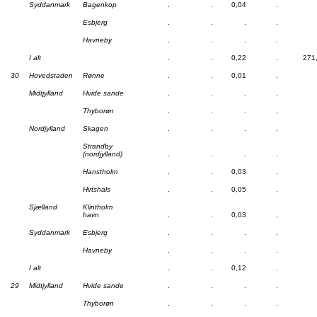
Syddanmark
Bagenkop
.
.
0,04
.
Esbjerg
.
.
.
.
Havneby
.
.
.
.
I alt
.
.
0,22
.
271
30
Hovedstaden
Rønne
.
.
0,01
.
Midtjylland
Hvide sande
.
.
.
.
Thyborøn
.
.
.
.
Nordjylland
Skagen
.
.
.
.
Strandby
(nordjylland)
.
.
.
.
Hanstholm
.
.
0,03
.
Hirtshals
.
.
0,05
.
Sjælland
Klintholm
havn
.
.
0,03
.
Syddanmark
Esbjerg
.
.
.
.
Havneby
.
.
.
.
I alt
.
.
0,12
.
29
Midtjylland
Hvide sande
.
.
.
.
Thyborøn
.
.
.
.