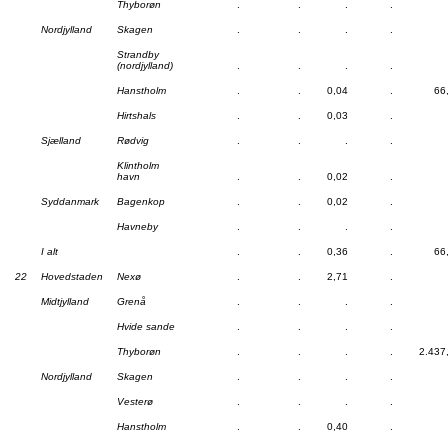
Thyborøn
.
.
.
.
Nordjylland
Skagen
.
.
.
.
Strandby
(nordjylland)
.
.
.
.
Hanstholm
.
.
0,04
.
66
Hirtshals
.
.
0,03
.
Sjælland
Rødvig
.
.
.
.
Klintholm
havn
.
.
0,02
.
Syddanmark
Bagenkop
.
.
0,02
.
Havneby
.
.
.
.
I alt
.
.
0,36
.
66
22
Hovedstaden
Nexø
.
.
2,71
.
Midtjylland
Grenå
.
.
.
.
Hvide sande
.
.
.
.
Thyborøn
.
.
.
.
2.437
Nordjylland
Skagen
.
.
.
.
Vesterø
.
.
.
.
Hanstholm
.
.
0,40
.