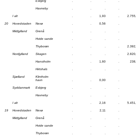
Esbjerg
.
.
.
.
Havneby
.
.
.
.
I alt
.
.
1,93
.
2.755
20
Hovedstaden
Nexø
.
.
0,56
.
Midtjylland
Grenå
.
.
.
.
Hvide sande
.
.
.
.
Thyborøn
.
.
.
.
2.392
Nordjylland
Skagen
.
.
.
.
2.820
Hanstholm
.
.
1,60
.
238
Hirtshals
.
.
.
.
Sjælland
Klintholm
havn
.
.
0,00
.
Syddanmark
Esbjerg
.
.
.
.
Havneby
.
.
.
.
I alt
.
.
2,16
.
5.451
19
Hovedstaden
Nexø
.
.
2,11
.
Midtjylland
Grenå
.
.
.
.
Hvide sande
.
.
.
.
Thyborøn
.
.
.
.