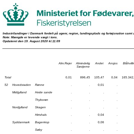
Industrilandinger i Danmark fordelt på ugenr, region, landingsplads og fartøjsnation samt a
Note: Mængde er levende vægt i tons.
Opdateret den 19. August 2020 kl.11:09
Alm.Rejer
Almindelig
Andet
Ansjos
Blåhvill
Søstjerne
Total
0,01
896,45
105,47
0,04
165.342
52
Hovedstaden
Rønne
.
.
0,01
.
Midtjylland
Hvide sande
.
.
.
.
Thyborøn
.
.
.
.
Nordjylland
Skagen
.
.
.
.
Hirtshals
.
.
0,04
.
Syddanmark
Bagenkop
.
.
0,06
.
Søby
.
.
.
.