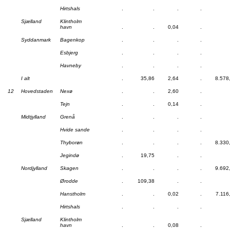
Hirtshals
.
.
.
.
Sjælland
Klintholm
havn
.
.
0,04
.
Syddanmark
Bagenkop
.
.
.
.
Esbjerg
.
.
.
.
Havneby
.
.
.
.
I alt
.
35,86
2,64
.
8.578
12
Hovedstaden
Nexø
.
.
2,60
.
Tejn
.
.
0,14
.
Midtjylland
Grenå
.
.
.
.
Hvide sande
.
.
.
.
Thyborøn
.
.
.
.
8.330
Jegindø
.
19,75
.
.
Nordjylland
Skagen
.
.
.
.
9.692
Ørodde
.
109,38
.
.
Hanstholm
.
.
0,02
.
7.116
Hirtshals
.
.
.
.
Sjælland
Klintholm
havn
.
.
0,08
.