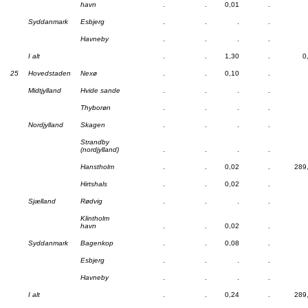
havn
.
.
0,01
.
Syddanmark
Esbjerg
.
.
.
.
Havneby
.
.
.
.
I alt
.
.
1,30
.
0
25
Hovedstaden
Nexø
.
.
0,10
.
Midtjylland
Hvide sande
.
.
.
.
Thyborøn
.
.
.
.
Nordjylland
Skagen
.
.
.
.
Strandby
(nordjylland)
.
.
.
.
Hanstholm
.
.
0,02
.
289
Hirtshals
.
.
0,02
.
Sjælland
Rødvig
.
.
.
.
Klintholm
havn
.
.
0,02
.
Syddanmark
Bagenkop
.
.
0,08
.
Esbjerg
.
.
.
.
Havneby
.
.
.
.
I alt
.
.
0,24
.
289