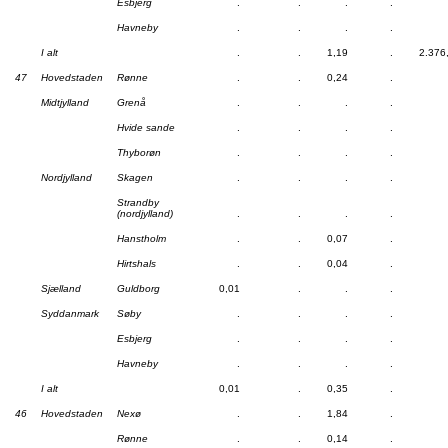
Esbjerg
.
.
.
.
Havneby
.
.
.
.
I alt
.
.
1,19
.
2.376
47
Hovedstaden
Rønne
.
.
0,24
.
Midtjylland
Grenå
.
.
.
.
Hvide sande
.
.
.
.
Thyborøn
.
.
.
.
Nordjylland
Skagen
.
.
.
.
Strandby
(nordjylland)
.
.
.
.
Hanstholm
.
.
0,07
.
Hirtshals
.
.
0,04
.
Sjælland
Guldborg
0,01
.
.
.
Syddanmark
Søby
.
.
.
.
Esbjerg
.
.
.
.
Havneby
.
.
.
.
I alt
0,01
.
0,35
.
46
Hovedstaden
Nexø
.
.
1,84
.
Rønne
.
.
0,14
.