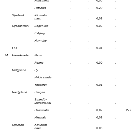
Hanstholm
.
.
0,06
.
Hirtshals
.
.
0,20
.
Sjælland
Klintholm
havn
.
.
0,03
.
Syddanmark
Bagenkop
.
.
0,02
.
Esbjerg
.
.
.
.
Havneby
.
.
.
.
I alt
.
.
0,31
.
34
Hovedstaden
Nexø
.
.
.
.
Rønne
.
.
0,00
.
Midtjylland
Ry
.
.
.
.
Hvide sande
.
.
.
.
Thyborøn
.
.
0,01
.
Nordjylland
Skagen
.
.
.
.
Strandby
(nordjylland)
.
.
.
.
Hanstholm
.
.
0,02
.
279
Hirtshals
.
.
0,03
.
Sjælland
Klintholm
havn
.
.
0,06
.