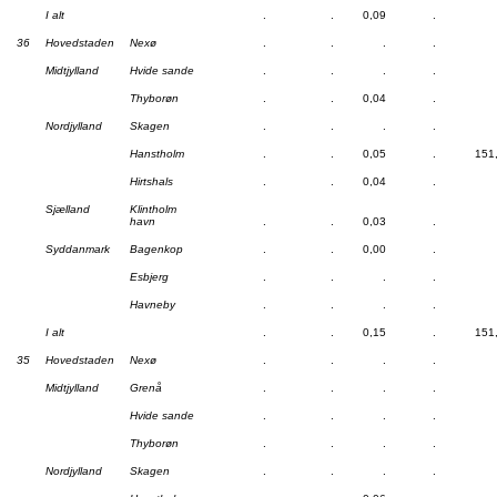
I alt
.
.
0,09
.
36
Hovedstaden
Nexø
.
.
.
.
Midtjylland
Hvide sande
.
.
.
.
Thyborøn
.
.
0,04
.
Nordjylland
Skagen
.
.
.
.
Hanstholm
.
.
0,05
.
151
Hirtshals
.
.
0,04
.
Sjælland
Klintholm
havn
.
.
0,03
.
Syddanmark
Bagenkop
.
.
0,00
.
Esbjerg
.
.
.
.
Havneby
.
.
.
.
I alt
.
.
0,15
.
151
35
Hovedstaden
Nexø
.
.
.
.
Midtjylland
Grenå
.
.
.
.
Hvide sande
.
.
.
.
Thyborøn
.
.
.
.
Nordjylland
Skagen
.
.
.
.