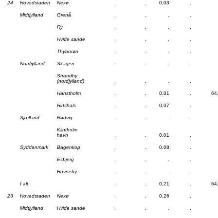
24
Hovedstaden
Nexø
.
.
0,03
.
Midtjylland
Grenå
.
.
.
.
Ry
.
.
.
.
Hvide sande
.
.
.
.
Thyborøn
.
.
.
.
Nordjylland
Skagen
.
.
.
.
Strandby
(nordjylland)
.
.
.
.
Hanstholm
.
.
0,01
.
64
Hirtshals
.
.
0,07
.
Sjælland
Rødvig
.
.
.
.
Klintholm
havn
.
.
0,01
.
Syddanmark
Bagenkop
.
.
0,08
.
Esbjerg
.
.
.
.
Havneby
.
.
.
.
I alt
.
.
0,21
.
64
23
Hovedstaden
Nexø
.
.
0,26
.
Midtjylland
Hvide sande
.
.
.
.