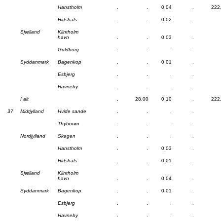
Hanstholm
.
.
0,04
.
222
Hirtshals
.
.
0,02
.
Sjælland
Klintholm
havn
.
.
0,03
.
Guldborg
.
.
.
.
Syddanmark
Bagenkop
.
.
0,01
.
Esbjerg
.
.
.
.
Havneby
.
.
.
.
I alt
.
28,00
0,10
.
222
37
Midtjylland
Hvide sande
.
.
.
.
Thyborøn
.
.
.
.
Nordjylland
Skagen
.
.
.
.
Hanstholm
.
.
0,03
.
Hirtshals
.
.
0,01
.
Sjælland
Klintholm
havn
.
.
0,04
.
Syddanmark
Bagenkop
.
.
0,01
.
Esbjerg
.
.
.
.
Havneby
.
.
.
.