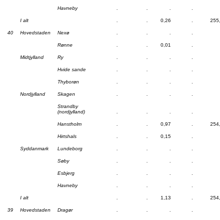
Havneby
.
.
.
.
I alt
.
.
0,26
.
255
40
Hovedstaden
Nexø
.
.
.
.
Rønne
.
.
0,01
.
Midtjylland
Ry
.
.
.
.
Hvide sande
.
.
.
.
Thyborøn
.
.
.
.
Nordjylland
Skagen
.
.
.
.
Strandby
(nordjylland)
.
.
.
.
Hanstholm
.
.
0,97
.
254
Hirtshals
.
.
0,15
.
Syddanmark
Lundeborg
.
.
.
.
Søby
.
.
.
.
Esbjerg
.
.
.
.
Havneby
.
.
.
.
I alt
.
.
1,13
.
254
39
Hovedstaden
Dragør
.
.
.
.