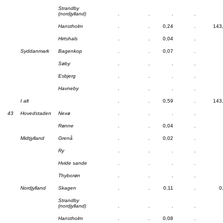
Strandby
(nordjylland)
.
.
.
.
Hanstholm
.
.
0,24
.
143
Hirtshals
.
.
0,04
.
Syddanmark
Bagenkop
.
.
0,07
.
Søby
.
.
.
.
Esbjerg
.
.
.
.
Havneby
.
.
.
.
I alt
.
.
0,59
.
143
43
Hovedstaden
Nexø
.
.
.
.
Rønne
.
.
0,04
.
Midtjylland
Grenå
.
.
0,02
.
Ry
.
.
.
.
Hvide sande
.
.
.
.
Thyborøn
.
.
.
.
Nordjylland
Skagen
.
.
0,11
.
0
Strandby
(nordjylland)
.
.
.
.
Hanstholm
.
.
0,08
.