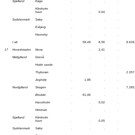
Sjælland
Køge
.
.
.
.
Klintholm
havn
.
.
0,04
.
Syddanmark
Søby
.
.
.
.
Esbjerg
.
.
.
.
Havneby
.
.
.
.
I alt
.
56,49
8,56
.
9.628
17
Hovedstaden
Nexø
.
.
2,41
.
Midtjylland
Grenå
.
.
.
.
Hvide sande
.
.
.
.
Thyborøn
.
.
.
.
2.357
Jegindø
.
1,96
.
.
Nordjylland
Skagen
.
.
.
.
7.285
Ørodde
.
61,46
.
.
Hanstholm
.
.
0,02
.
Hirtshals
.
.
.
.
Sjælland
Klintholm
havn
.
.
0,05
.
Syddanmark
Søby
.
.
.
.