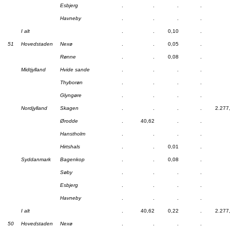
Esbjerg
.
.
.
.
Havneby
.
.
.
.
I alt
.
.
0,10
.
51
Hovedstaden
Nexø
.
.
0,05
.
Rønne
.
.
0,08
.
Midtjylland
Hvide sande
.
.
.
.
Thyborøn
.
.
.
.
Glyngøre
.
.
.
.
Nordjylland
Skagen
.
.
.
.
2.277
Ørodde
.
40,62
.
.
Hanstholm
.
.
.
.
Hirtshals
.
.
0,01
.
Syddanmark
Bagenkop
.
.
0,08
.
Søby
.
.
.
.
Esbjerg
.
.
.
.
Havneby
.
.
.
.
I alt
.
40,62
0,22
.
2.277
50
Hovedstaden
Nexø
.
.
.
.