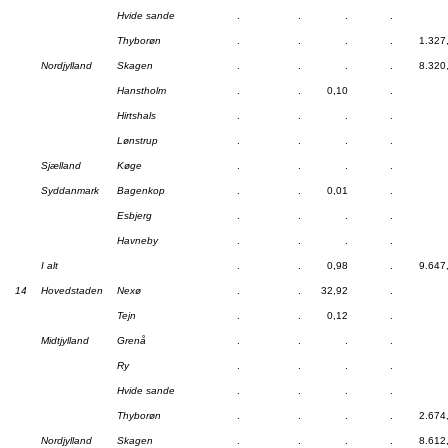
Hvide sande
.
.
.
.
Thyborøn
.
.
.
.
1.327
Nordjylland
Skagen
.
.
.
.
8.320
Hanstholm
.
.
0,10
.
Hirtshals
.
.
.
.
Lønstrup
.
.
.
.
Sjælland
Køge
.
.
.
.
Syddanmark
Bagenkop
.
.
0,01
.
Esbjerg
.
.
.
.
Havneby
.
.
.
.
I alt
.
.
0,98
.
9.647
14
Hovedstaden
Nexø
.
.
32,92
.
Tejn
.
.
0,12
.
Midtjylland
Grenå
.
.
.
.
Ry
.
.
.
.
Hvide sande
.
.
.
.
Thyborøn
.
.
.
.
2.674
Nordjylland
Skagen
.
.
.
.
8.612