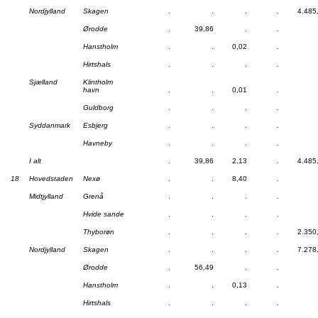
Nordjylland
Skagen
.
.
.
.
4.485
Ørodde
.
39,86
.
.
Hanstholm
.
.
0,02
.
Hirtshals
.
.
.
.
Sjælland
Klintholm
havn
.
.
0,01
.
Guldborg
.
.
.
.
Syddanmark
Esbjerg
.
.
.
.
Havneby
.
.
.
.
I alt
.
39,86
2,13
.
4.485
18
Hovedstaden
Nexø
.
.
8,40
.
Midtjylland
Grenå
.
.
.
.
Hvide sande
.
.
.
.
Thyborøn
.
.
.
.
2.350
Nordjylland
Skagen
.
.
.
.
7.278
Ørodde
.
56,49
.
.
Hanstholm
.
.
0,13
.
Hirtshals
.
.
.
.