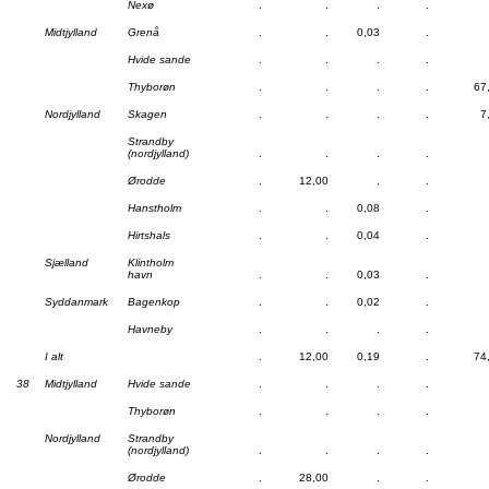
Nexø
.
.
.
.
Midtjylland
Grenå
.
.
0,03
.
Hvide sande
.
.
.
.
Thyborøn
.
.
.
.
67
Nordjylland
Skagen
.
.
.
.
7
Strandby
(nordjylland)
.
.
.
.
Ørodde
.
12,00
.
.
Hanstholm
.
.
0,08
.
Hirtshals
.
.
0,04
.
Sjælland
Klintholm
havn
.
.
0,03
.
Syddanmark
Bagenkop
.
.
0,02
.
Havneby
.
.
.
.
I alt
.
12,00
0,19
.
74
38
Midtjylland
Hvide sande
.
.
.
.
Thyborøn
.
.
.
.
Nordjylland
Strandby
(nordjylland)
.
.
.
.
Ørodde
.
28,00
.
.