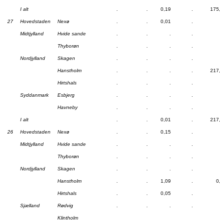
I alt
.
.
0,19
.
175
27
Hovedstaden
Nexø
.
.
0,01
.
Midtjylland
Hvide sande
.
.
.
.
Thyborøn
.
.
.
.
Nordjylland
Skagen
.
.
.
.
Hanstholm
.
.
.
.
217
Hirtshals
.
.
.
.
Syddanmark
Esbjerg
.
.
.
.
Havneby
.
.
.
.
I alt
.
.
0,01
.
217
26
Hovedstaden
Nexø
.
.
0,15
.
Midtjylland
Hvide sande
.
.
.
.
Thyborøn
.
.
.
.
Nordjylland
Skagen
.
.
.
.
Hanstholm
.
.
1,09
.
0
Hirtshals
.
.
0,05
.
Sjælland
Rødvig
.
.
.
.
Klintholm