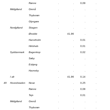
Rønne
.
.
0,09
.
Midtjylland
Grenå
.
.
.
.
Thyborøn
.
.
.
.
Glyngøre
.
.
.
.
Nordjylland
Skagen
.
.
.
.
Ørodde
.
41,96
.
.
Hanstholm
.
.
0,01
.
Hirtshals
.
.
0,01
.
Syddanmark
Bagenkop
.
.
0,02
.
Søby
.
.
.
.
Esbjerg
.
.
.
.
Havneby
.
.
.
.
I alt
.
41,96
0,14
.
49
Hovedstaden
Nexø
.
.
0,25
.
Rønne
.
.
0,08
.
Tejn
.
.
0,01
.
Midtjylland
Grenå
.
.
.
.
Thyborøn
.
.
.
.