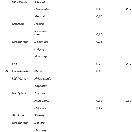
Nordjylland
Skagen
.
.
.
.
Hanstholm
.
.
0,06
.
297
Hirtshals
.
.
0,05
.
Sjælland
Rødvig
.
.
.
.
Klintholm
havn
.
.
0,03
.
Syddanmark
Bagenkop
.
.
0,15
.
Esbjerg
.
.
.
.
Havneby
.
.
.
.
I alt
.
.
0,29
.
297
28
Hovedstaden
Nexø
.
.
0,03
.
Midtjylland
Hvide sande
.
.
.
.
Thyborøn
.
.
.
.
Nordjylland
Skagen
.
.
.
.
Hanstholm
.
.
0,09
.
175
Hirtshals
.
.
0,07
.
Sjælland
Rødvig
.
.
.
.
Syddanmark
Esbjerg
.
.
.
.
Havneby
.
.
.
.