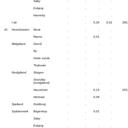
Søby
.
.
.
.
Esbjerg
.
.
.
.
Havneby
.
.
.
.
I alt
.
.
0,34
0,02
280
41
Hovedstaden
Nexø
.
.
.
.
Rønne
.
.
0,01
.
Midtjylland
Grenå
.
.
.
.
Ry
.
.
.
.
Hvide sande
.
.
.
.
Thyborøn
.
.
.
.
Nordjylland
Skagen
.
.
.
.
Strandby
(nordjylland)
.
.
.
.
Hanstholm
.
.
0,15
.
255
Hirtshals
.
.
0,09
.
Sjælland
Guldborg
.
.
.
.
Syddanmark
Bagenkop
.
.
0,01
.
Søby
.
.
.
.
Esbjerg
.
.
.
.