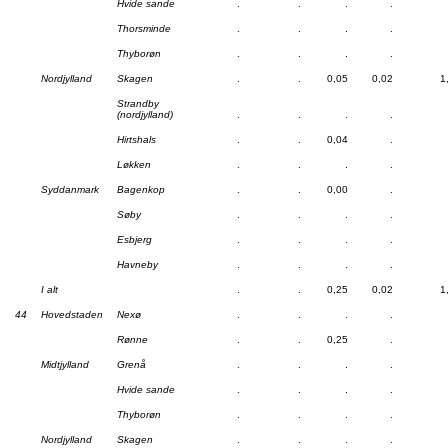
Hvide sande
.
.
.
.
Thorsminde
.
.
.
.
Thyborøn
.
.
.
.
Nordjylland
Skagen
.
.
0,05
0,02
1
Strandby
(nordjylland)
.
.
.
.
Hirtshals
.
.
0,04
.
Løkken
.
.
.
.
Syddanmark
Bagenkop
.
.
0,00
.
Søby
.
.
.
.
Esbjerg
.
.
.
.
Havneby
.
.
.
.
I alt
.
.
0,25
0,02
1
44
Hovedstaden
Nexø
.
.
.
.
Rønne
.
.
0,25
.
Midtjylland
Grenå
.
.
.
.
Hvide sande
.
.
.
.
Thyborøn
.
.
.
.
Nordjylland
Skagen
.
.
.
.