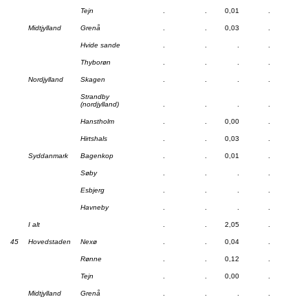
Tejn
.
.
0,01
.
Midtjylland
Grenå
.
.
0,03
.
Hvide sande
.
.
.
.
Thyborøn
.
.
.
.
Nordjylland
Skagen
.
.
.
.
Strandby
(nordjylland)
.
.
.
.
Hanstholm
.
.
0,00
.
Hirtshals
.
.
0,03
.
Syddanmark
Bagenkop
.
.
0,01
.
Søby
.
.
.
.
Esbjerg
.
.
.
.
Havneby
.
.
.
.
I alt
.
.
2,05
.
45
Hovedstaden
Nexø
.
.
0,04
.
Rønne
.
.
0,12
.
Tejn
.
.
0,00
.
Midtjylland
Grenå
.
.
.
.