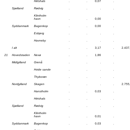
Hirtshals
.
.
0,07
.
Sjælland
Rødvig
.
.
.
.
Klintholm
havn
.
.
0,00
.
Syddanmark
Bagenkop
.
.
0,00
.
Esbjerg
.
.
.
.
Havneby
.
.
.
.
I alt
.
.
3,17
.
2.437
21
Hovedstaden
Nexø
.
.
1,86
.
Midtjylland
Grenå
.
.
.
.
Hvide sande
.
.
.
.
Thyborøn
.
.
.
.
Nordjylland
Skagen
.
.
.
.
2.755
Hanstholm
.
.
0,03
.
Hirtshals
.
.
.
.
Sjælland
Rødvig
.
.
.
.
Klintholm
havn
.
.
0,01
.
Syddanmark
Bagenkop
.
.
0,03
.