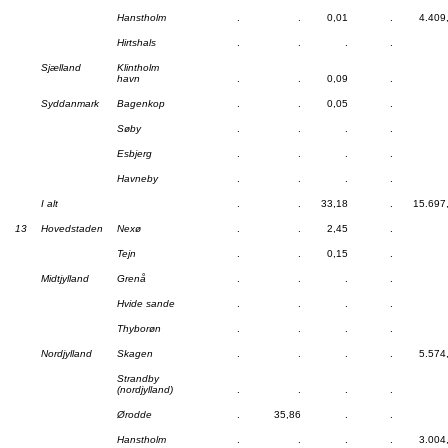
Hanstholm
.
.
0,01
.
4.409
Hirtshals
.
.
.
.
Sjælland
Klintholm
havn
.
.
0,09
.
Syddanmark
Bagenkop
.
.
0,05
.
Søby
.
.
.
.
Esbjerg
.
.
.
.
Havneby
.
.
.
.
I alt
.
.
33,18
.
15.697
13
Hovedstaden
Nexø
.
.
2,45
.
Tejn
.
.
0,15
.
Midtjylland
Grenå
.
.
.
.
Hvide sande
.
.
.
.
Thyborøn
.
.
.
.
Nordjylland
Skagen
.
.
.
.
5.574
Strandby
(nordjylland)
.
.
.
.
Ørodde
.
35,86
.
.
Hanstholm
.
.
.
.
3.004