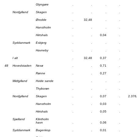
Glyngøre
.
.
.
.
Nordjylland
Skagen
.
.
.
.
Ørodde
.
32,48
.
.
Hanstholm
.
.
.
.
Hirtshals
.
.
0,04
.
Syddanmark
Esbjerg
.
.
.
.
Havneby
.
.
.
.
I alt
.
32,48
0,37
.
48
Hovedstaden
Nexø
.
.
0,71
.
Rønne
.
.
0,27
.
Midtjylland
Hvide sande
.
.
.
.
Thyborøn
.
.
.
.
Nordjylland
Skagen
.
.
0,07
.
2.376
Hanstholm
.
.
0,03
.
Hirtshals
.
.
0,05
.
Sjælland
Klintholm
havn
.
.
0,06
.
Syddanmark
Bagenkop
.
.
0,01
.