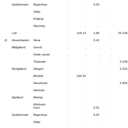
Syddanmark
Bagenkop
.
.
0,02
.
Søby
.
.
.
.
Esbjerg
.
.
.
.
Havneby
.
.
.
.
I alt
.
129,13
2,86
.
25.139
11
Hovedstaden
Nexø
.
.
0,42
.
Midtjylland
Grenå
.
.
.
.
Hvide sande
.
.
.
.
Thyborøn
.
.
.
.
3.339
Nordjylland
Skagen
.
.
.
.
3.222
Ørodde
.
146,32
.
.
Hanstholm
.
.
.
.
2.905
Hirtshals
.
.
.
.
Sjælland
Rødvig
.
.
.
.
Klintholm
havn
.
.
0,01
.
Syddanmark
Bagenkop
.
.
0,02
.
Søby
.
.
.
.