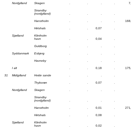
Nordjylland
Skagen
.
.
.
.
7
Strandby
(nordjylland)
.
.
.
.
Hanstholm
.
.
.
.
168
Hirtshals
.
.
0,07
.
Sjælland
Klintholm
havn
.
.
0,04
.
Guldborg
.
.
.
.
Syddanmark
Esbjerg
.
.
.
.
Havneby
.
.
.
.
I alt
.
.
0,18
.
175
31
Midtjylland
Hvide sande
.
.
.
.
Thyborøn
.
.
0,07
.
Nordjylland
Skagen
.
.
.
.
Strandby
(nordjylland)
.
.
.
.
Hanstholm
.
.
0,01
.
271
Hirtshals
.
.
0,08
.
Sjælland
Klintholm
havn
.
.
0,02
.