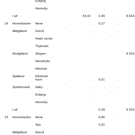
Esbjerg
.
.
.
.
Havneby
.
.
.
.
I alt
.
63,42
2,48
.
9.643
16
Hovedstaden
Nexø
.
.
0,27
.
Midtjylland
Grenå
.
.
.
.
Hvide sande
.
.
.
.
Thyborøn
.
.
.
.
Nordjylland
Skagen
.
.
.
.
8.553
Hanstholm
.
.
.
.
Hirtshals
.
.
.
.
Sjælland
Klintholm
havn
.
.
0,01
.
Syddanmark
Søby
.
.
.
.
Esbjerg
.
.
.
.
Havneby
.
.
.
.
I alt
.
.
0,28
.
8.553
15
Hovedstaden
Nexø
.
.
0,86
.
Tejn
.
.
0,02
.
Midtjylland
Grenå
.
.
.
.