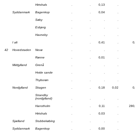
Hirtshals
.
.
0,13
.
Syddanmark
Bagenkop
.
.
0,04
.
Søby
.
.
.
.
Esbjerg
.
.
.
.
Havneby
.
.
.
.
I alt
.
.
0,41
.
0
42
Hovedstaden
Nexø
.
.
.
.
Rønne
.
.
0,01
.
Midtjylland
Grenå
.
.
.
.
Hvide sande
.
.
.
.
Thyborøn
.
.
.
.
Nordjylland
Skagen
.
.
0,18
0,02
0
Strandby
(nordjylland)
.
.
.
.
Hanstholm
.
.
0,11
.
280
Hirtshals
.
.
0,03
.
Sjælland
Stubbekøbing
.
.
.
.
Syddanmark
Bagenkop
.
.
0,00
.