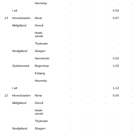
Havneby
.
.
.
.
.
I alt
.
.
.
0,54
.
13
Hovedstaden
Nexø
.
.
.
0,07
.
Midtjylland
Grenå
.
.
.
.
.
Hvide
sande
.
.
.
.
.
Thyborøn
.
.
.
.
.
Nordjylland
Skagen
.
.
.
.
.
Hanstholm
.
.
.
0,02
.
Syddanmark
Bagenkop
.
.
.
1,03
.
Esbjerg
.
.
.
.
.
Havneby
.
.
.
.
.
I alt
.
.
.
1,12
.
12
Hovedstaden
Nexø
.
.
.
0,04
.
Midtjylland
Grenå
.
.
.
.
.
Hvide
sande
.
.
.
.
.
Thyborøn
.
.
.
.
.
Nordjylland
Skagen
.
.
.
.
.