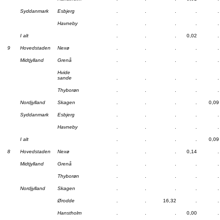
Syddanmark
Esbjerg
.
.
.
.
.
Havneby
.
.
.
.
.
I alt
.
.
.
0,02
.
9
Hovedstaden
Nexø
.
.
.
.
.
Midtjylland
Grenå
.
.
.
.
.
Hvide
sande
.
.
.
.
.
Thyborøn
.
.
.
.
.
Nordjylland
Skagen
.
.
.
.
0,09
Syddanmark
Esbjerg
.
.
.
.
.
Havneby
.
.
.
.
.
I alt
.
.
.
.
0,09
8
Hovedstaden
Nexø
.
.
.
0,14
.
Midtjylland
Grenå
.
.
.
.
.
Thyborøn
.
.
.
.
.
Nordjylland
Skagen
.
.
.
.
.
Ørodde
.
.
16,32
.
.
Hanstholm
.
.
.
0,00
.