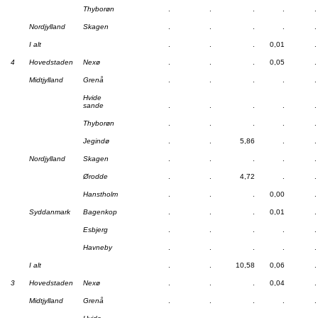
Thyborøn
.
.
.
.
.
Nordjylland
Skagen
.
.
.
.
.
I alt
.
.
.
0,01
.
4
Hovedstaden
Nexø
.
.
.
0,05
.
Midtjylland
Grenå
.
.
.
.
.
Hvide
sande
.
.
.
.
.
Thyborøn
.
.
.
.
.
Jegindø
.
.
5,86
.
.
Nordjylland
Skagen
.
.
.
.
.
Ørodde
.
.
4,72
.
.
Hanstholm
.
.
.
0,00
.
Syddanmark
Bagenkop
.
.
.
0,01
.
Esbjerg
.
.
.
.
.
Havneby
.
.
.
.
.
I alt
.
.
10,58
0,06
.
3
Hovedstaden
Nexø
.
.
.
0,04
.
Midtjylland
Grenå
.
.
.
.
.