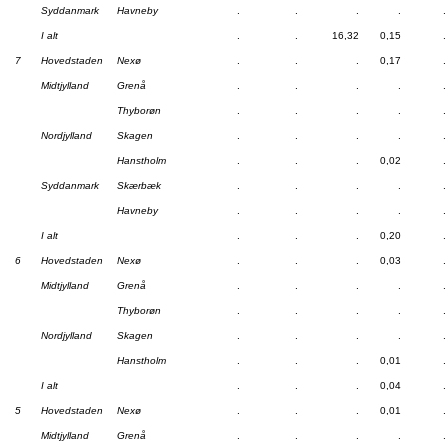
Syddanmark
Havneby
.
.
.
.
.
I alt
.
.
16,32
0,15
.
7
Hovedstaden
Nexø
.
.
.
0,17
.
Midtjylland
Grenå
.
.
.
.
.
Thyborøn
.
.
.
.
.
Nordjylland
Skagen
.
.
.
.
.
Hanstholm
.
.
.
0,02
.
Syddanmark
Skærbæk
.
.
.
.
.
Havneby
.
.
.
.
.
I alt
.
.
.
0,20
.
6
Hovedstaden
Nexø
.
.
.
0,03
.
Midtjylland
Grenå
.
.
.
.
.
Thyborøn
.
.
.
.
.
Nordjylland
Skagen
.
.
.
.
.
Hanstholm
.
.
.
0,01
.
I alt
.
.
.
0,04
.
5
Hovedstaden
Nexø
.
.
.
0,01
.
Midtjylland
Grenå
.
.
.
.
.