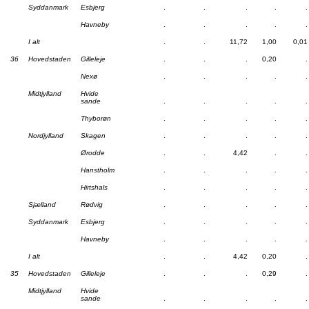
Syddanmark
Esbjerg
.
.
.
.
.
Havneby
.
.
.
.
.
I alt
.
.
11,72
1,00
0,01
36
Hovedstaden
Gilleleje
.
.
.
0,20
.
Nexø
.
.
.
.
.
Midtjylland
Hvide
sande
.
.
.
.
.
Thyborøn
.
.
.
.
.
Nordjylland
Skagen
.
.
.
.
.
Ørodde
.
.
4,42
.
.
Hanstholm
.
.
.
.
.
Hirtshals
.
.
.
.
.
Sjælland
Rødvig
.
.
.
.
.
Syddanmark
Esbjerg
.
.
.
.
.
Havneby
.
.
.
.
.
I alt
.
.
4,42
0,20
.
35
Hovedstaden
Gilleleje
.
.
.
0,29
.
Midtjylland
Hvide
sande
.
.
.
.
.