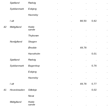
Sjælland
Rødvig
.
.
.
.
.
Syddanmark
Esbjerg
.
.
.
.
.
Havneby
.
.
.
.
.
I alt
.
.
88,50
0,62
.
42
Midtjylland
Hvide
sande
.
.
.
.
.
Thyborøn
.
.
.
.
.
Nordjylland
Skagen
.
.
.
.
.
Ørodde
.
.
49,78
.
.
Hanstholm
.
.
.
0,01
.
Sjælland
Rødvig
.
.
.
.
.
Syddanmark
Bagenkop
.
.
.
0,76
.
Esbjerg
.
.
.
.
.
Havneby
.
.
.
.
.
I alt
.
.
49,78
0,77
.
41
Hovedstaden
Gilleleje
.
.
.
0,02
.
Nexø
.
.
.
.
.
Midtjylland
Hvide
sande
.
.
.
.
.