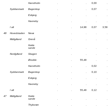
Hanstholm
.
.
.
0,00
.
Syddanmark
Bagenkop
.
.
.
0,07
.
Esbjerg
.
.
.
.
.
Havneby
.
.
.
.
.
I alt
.
.
14,98
0,07
3,58
48
Hovedstaden
Nexø
.
.
.
.
.
Midtjylland
Grenå
.
.
.
.
.
Hvide
sande
.
.
.
.
.
Nordjylland
Skagen
.
.
.
.
.
Ørodde
.
.
55,48
.
.
Hanstholm
.
.
.
0,02
.
Syddanmark
Bagenkop
.
.
.
0,10
.
Esbjerg
.
.
.
.
.
Havneby
.
.
.
.
.
I alt
.
.
55,48
0,12
.
47
Midtjylland
Hvide
sande
.
.
.
.
.
Thyborøn
.
.
.
.
.