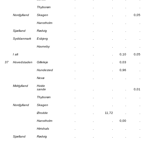
Thyborøn
.
.
.
.
.
Nordjylland
Skagen
.
.
.
.
0,05
Hanstholm
.
.
.
.
.
Sjælland
Rødvig
.
.
.
.
.
Syddanmark
Esbjerg
.
.
.
.
.
Havneby
.
.
.
.
.
I alt
.
.
.
0,10
0,05
37
Hovedstaden
Gilleleje
.
.
.
0,03
.
Hundested
.
.
.
0,96
.
Nexø
.
.
.
.
.
Midtjylland
Hvide
sande
.
.
.
.
0,01
Thyborøn
.
.
.
.
.
Nordjylland
Skagen
.
.
.
.
.
Ørodde
.
.
11,72
.
.
Hanstholm
.
.
.
0,00
.
Hirtshals
.
.
.
.
.
Sjælland
Rødvig
.
.
.
.
.