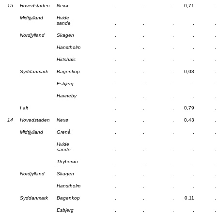
15
Hovedstaden
Nexø
.
.
.
0,71
.
Midtjylland
Hvide
sande
.
.
.
.
.
Nordjylland
Skagen
.
.
.
.
.
Hanstholm
.
.
.
.
.
Hirtshals
.
.
.
.
.
Syddanmark
Bagenkop
.
.
.
0,08
.
Esbjerg
.
.
.
.
.
Havneby
.
.
.
.
.
I alt
.
.
.
0,79
.
14
Hovedstaden
Nexø
.
.
.
0,43
.
Midtjylland
Grenå
.
.
.
.
.
Hvide
sande
.
.
.
.
.
Thyborøn
.
.
.
.
.
Nordjylland
Skagen
.
.
.
.
.
Hanstholm
.
.
.
.
.
Syddanmark
Bagenkop
.
.
.
0,11
.
Esbjerg
.
.
.
.
.