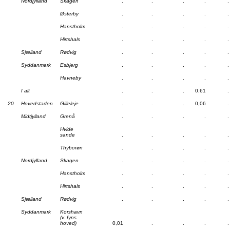
Nordjylland
Skagen
.
.
.
.
.
Østerby
.
.
.
.
.
Hanstholm
.
.
.
.
.
Hirtshals
.
.
.
.
.
Sjælland
Rødvig
.
.
.
.
.
Syddanmark
Esbjerg
.
.
.
.
.
Havneby
.
.
.
.
.
I alt
.
.
.
0,61
.
20
Hovedstaden
Gilleleje
.
.
.
0,06
.
Midtjylland
Grenå
.
.
.
.
.
Hvide
sande
.
.
.
.
.
Thyborøn
.
.
.
.
.
Nordjylland
Skagen
.
.
.
.
.
Hanstholm
.
.
.
.
.
Hirtshals
.
.
.
.
.
Sjælland
Rødvig
.
.
.
.
.
Syddanmark
Korshavn
(v. fyns
hoved)
0,01
.
.
.
.