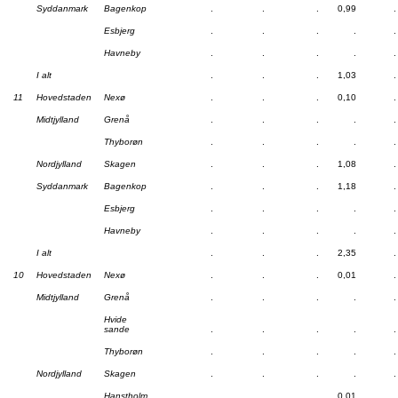
Syddanmark
Bagenkop
.
.
.
0,99
.
Esbjerg
.
.
.
.
.
Havneby
.
.
.
.
.
I alt
.
.
.
1,03
.
11
Hovedstaden
Nexø
.
.
.
0,10
.
Midtjylland
Grenå
.
.
.
.
.
Thyborøn
.
.
.
.
.
Nordjylland
Skagen
.
.
.
1,08
.
Syddanmark
Bagenkop
.
.
.
1,18
.
Esbjerg
.
.
.
.
.
Havneby
.
.
.
.
.
I alt
.
.
.
2,35
.
10
Hovedstaden
Nexø
.
.
.
0,01
.
Midtjylland
Grenå
.
.
.
.
.
Hvide
sande
.
.
.
.
.
Thyborøn
.
.
.
.
.
Nordjylland
Skagen
.
.
.
.
.
Hanstholm
.
.
.
0,01
.