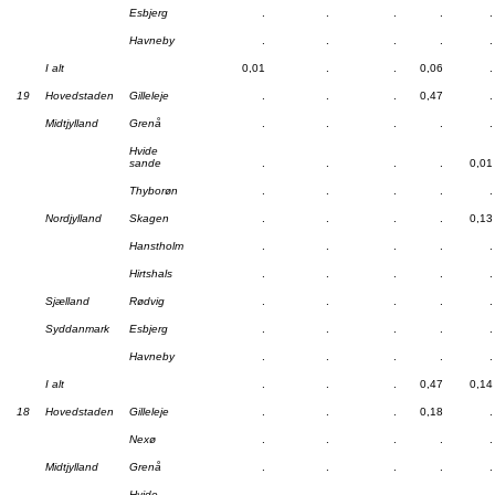
Esbjerg
.
.
.
.
.
Havneby
.
.
.
.
.
I alt
0,01
.
.
0,06
.
19
Hovedstaden
Gilleleje
.
.
.
0,47
.
Midtjylland
Grenå
.
.
.
.
.
Hvide
sande
.
.
.
.
0,01
Thyborøn
.
.
.
.
.
Nordjylland
Skagen
.
.
.
.
0,13
Hanstholm
.
.
.
.
.
Hirtshals
.
.
.
.
.
Sjælland
Rødvig
.
.
.
.
.
Syddanmark
Esbjerg
.
.
.
.
.
Havneby
.
.
.
.
.
I alt
.
.
.
0,47
0,14
18
Hovedstaden
Gilleleje
.
.
.
0,18
.
Nexø
.
.
.
.
.
Midtjylland
Grenå
.
.
.
.
.
Hvide