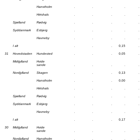
Hanstholm
.
.
.
.
.
Hirtshals
.
.
.
.
.
Sjælland
Rødvig
.
.
.
.
.
Syddanmark
Esbjerg
.
.
.
.
.
Havneby
.
.
.
.
.
I alt
.
.
.
0,15
.
31
Hovedstaden
Hundested
.
.
.
0,05
.
Midtjylland
Hvide
sande
.
.
.
.
.
Nordjylland
Skagen
.
.
.
0,13
.
Hanstholm
.
.
.
0,00
.
Hirtshals
.
.
.
.
.
Sjælland
Rødvig
.
.
.
.
.
Syddanmark
Esbjerg
.
.
.
.
.
Havneby
.
.
.
.
.
I alt
.
.
.
0,17
.
30
Midtjylland
Hvide
sande
.
.
.
.
.
Nordjylland
Hanstholm
.
.
.
.
.