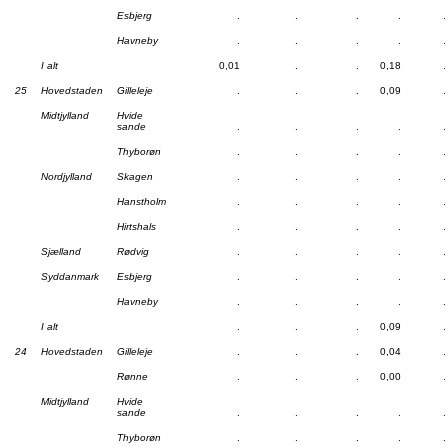
Esbjerg
.
.
.
.
.
Havneby
.
.
.
.
.
I alt
0,01
.
.
0,18
.
25
Hovedstaden
Gilleleje
.
.
.
0,09
.
Midtjylland
Hvide
sande
.
.
.
.
.
Thyborøn
.
.
.
.
.
Nordjylland
Skagen
.
.
.
.
.
Hanstholm
.
.
.
.
.
Hirtshals
.
.
.
.
.
Sjælland
Rødvig
.
.
.
.
.
Syddanmark
Esbjerg
.
.
.
.
.
Havneby
.
.
.
.
.
I alt
.
.
.
0,09
.
24
Hovedstaden
Gilleleje
.
.
.
0,04
.
Rønne
.
.
.
0,00
.
Midtjylland
Hvide
sande
.
.
.
.
.
Thyborøn
.
.
.
.
.