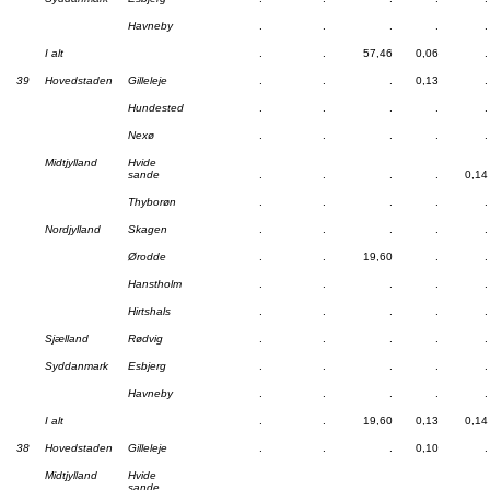
Havneby
.
.
.
.
.
I alt
.
.
57,46
0,06
.
39
Hovedstaden
Gilleleje
.
.
.
0,13
.
Hundested
.
.
.
.
.
Nexø
.
.
.
.
.
Midtjylland
Hvide
sande
.
.
.
.
0,14
Thyborøn
.
.
.
.
.
Nordjylland
Skagen
.
.
.
.
.
Ørodde
.
.
19,60
.
.
Hanstholm
.
.
.
.
.
Hirtshals
.
.
.
.
.
Sjælland
Rødvig
.
.
.
.
.
Syddanmark
Esbjerg
.
.
.
.
.
Havneby
.
.
.
.
.
I alt
.
.
19,60
0,13
0,14
38
Hovedstaden
Gilleleje
.
.
.
0,10
.
Midtjylland
Hvide
sande
.
.
.
.
.