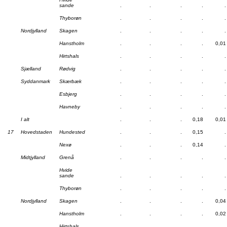
sande
.
.
.
.
.
Thyborøn
.
.
.
.
.
Nordjylland
Skagen
.
.
.
.
.
Hanstholm
.
.
.
.
0,01
Hirtshals
.
.
.
.
.
Sjælland
Rødvig
.
.
.
.
.
Syddanmark
Skærbæk
.
.
.
.
.
Esbjerg
.
.
.
.
.
Havneby
.
.
.
.
.
I alt
.
.
.
0,18
0,01
17
Hovedstaden
Hundested
.
.
.
0,15
.
Nexø
.
.
.
0,14
.
Midtjylland
Grenå
.
.
.
.
.
Hvide
sande
.
.
.
.
.
Thyborøn
.
.
.
.
.
Nordjylland
Skagen
.
.
.
.
0,04
Hanstholm
.
.
.
.
0,02
Hirtshals
.
.
.
.
.