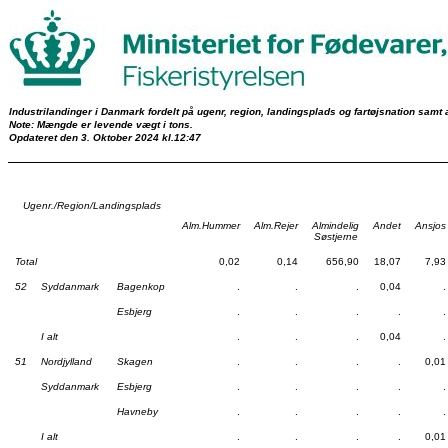
Industrilandinger i Danmark fordelt på ugenr, region, landingsplads og fartøjsnation samt a
Note: Mængde er levende vægt i tons.
Opdateret den 3. Oktober 2024 kl.12:47
Ugenr./Region/Landingsplads
Alm.Hummer
Alm.Rejer
Almindelig
Andet
Ansjos
Søstjerne
Total
0,02
0,14
656,90
18,07
7,93
52
Syddanmark
Bagenkop
.
.
.
0,04
.
Esbjerg
.
.
.
.
.
I alt
.
.
.
0,04
.
51
Nordjylland
Skagen
.
.
.
.
0,01
Syddanmark
Esbjerg
.
.
.
.
.
Havneby
.
.
.
.
.
I alt
.
.
.
.
0,01