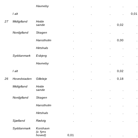
Havneby
.
.
.
.
.
I alt
.
.
.
.
0,01
27
Midtjylland
Hvide
sande
.
.
.
0,02
.
Nordjylland
Skagen
.
.
.
.
.
Hanstholm
.
.
.
0,00
.
Hirtshals
.
.
.
.
.
Syddanmark
Esbjerg
.
.
.
.
.
Havneby
.
.
.
.
.
I alt
.
.
.
0,02
.
26
Hovedstaden
Gilleleje
.
.
.
0,18
.
Midtjylland
Hvide
sande
.
.
.
.
.
Nordjylland
Skagen
.
.
.
.
.
Hanstholm
.
.
.
.
.
Hirtshals
.
.
.
.
.
Sjælland
Rødvig
.
.
.
.
.
Syddanmark
Korshavn
(v. fyns
hoved)
0,01
.
.
.
.