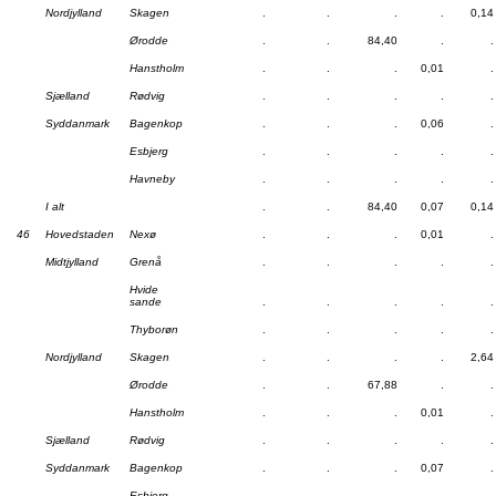
Nordjylland
Skagen
.
.
.
.
0,14
Ørodde
.
.
84,40
.
.
Hanstholm
.
.
.
0,01
.
Sjælland
Rødvig
.
.
.
.
.
Syddanmark
Bagenkop
.
.
.
0,06
.
Esbjerg
.
.
.
.
.
Havneby
.
.
.
.
.
I alt
.
.
84,40
0,07
0,14
46
Hovedstaden
Nexø
.
.
.
0,01
.
Midtjylland
Grenå
.
.
.
.
.
Hvide
sande
.
.
.
.
.
Thyborøn
.
.
.
.
.
Nordjylland
Skagen
.
.
.
.
2,64
Ørodde
.
.
67,88
.
.
Hanstholm
.
.
.
0,01
.
Sjælland
Rødvig
.
.
.
.
.
Syddanmark
Bagenkop
.
.
.
0,07
.
Esbjerg
.
.
.
.
.