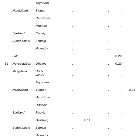
Thyborøn
.
.
.
.
.
Nordjylland
Skagen
.
.
.
.
.
Hanstholm
.
.
.
.
.
Hirtshals
.
.
.
.
.
Sjælland
Rødvig
.
.
.
.
.
Syddanmark
Esbjerg
.
.
.
.
.
Havneby
.
.
.
.
.
I alt
.
.
.
0,29
.
34
Hovedstaden
Gilleleje
.
.
.
0,20
.
Midtjylland
Hvide
sande
.
.
.
.
.
Thyborøn
.
.
.
.
.
Nordjylland
Skagen
.
.
.
.
0,08
Hanstholm
.
.
.
.
.
Hirtshals
.
.
.
.
.
Sjælland
Rødvig
.
.
.
.
.
Guldborg
.
0,11
.
.
.
Syddanmark
Esbjerg
.
.
.
.
.
Havneby
.
.
.
.
.