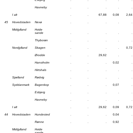
Havneby
.
.
.
.
.
I alt
.
.
67,88
0,08
2,64
45
Hovedstaden
Nexø
.
.
.
.
.
Midtjylland
Hvide
sande
.
.
.
.
.
Thyborøn
.
.
.
.
.
Nordjylland
Skagen
.
.
.
.
0,72
Ørodde
.
.
29,62
.
.
Hanstholm
.
.
.
0,02
.
Hirtshals
.
.
.
.
.
Sjælland
Rødvig
.
.
.
.
.
Syddanmark
Bagenkop
.
.
.
0,07
.
Esbjerg
.
.
.
.
.
Havneby
.
.
.
.
.
I alt
.
.
29,62
0,09
0,72
44
Hovedstaden
Hundested
.
.
.
0,04
.
Rønne
.
.
.
0,92
.
Midtjylland
Hvide
sande
.
.
.
.
.