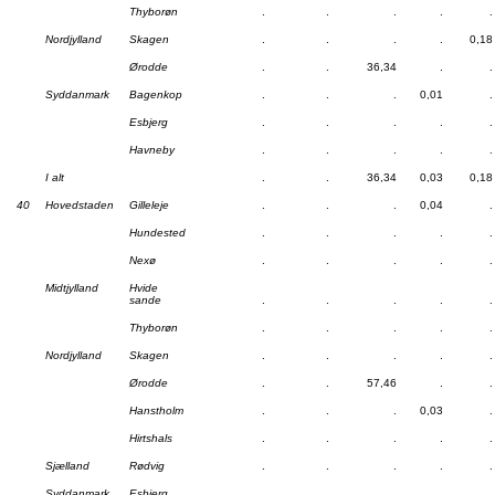
Thyborøn
.
.
.
.
.
Nordjylland
Skagen
.
.
.
.
0,18
Ørodde
.
.
36,34
.
.
Syddanmark
Bagenkop
.
.
.
0,01
.
Esbjerg
.
.
.
.
.
Havneby
.
.
.
.
.
I alt
.
.
36,34
0,03
0,18
40
Hovedstaden
Gilleleje
.
.
.
0,04
.
Hundested
.
.
.
.
.
Nexø
.
.
.
.
.
Midtjylland
Hvide
sande
.
.
.
.
.
Thyborøn
.
.
.
.
.
Nordjylland
Skagen
.
.
.
.
.
Ørodde
.
.
57,46
.
.
Hanstholm
.
.
.
0,03
.
Hirtshals
.
.
.
.
.
Sjælland
Rødvig
.
.
.
.
.
Syddanmark
Esbjerg
.
.
.
.
.