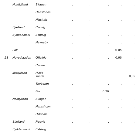
Nordjylland
Skagen
.
.
.
.
.
Hanstholm
.
.
.
.
.
Hirtshals
.
.
.
.
.
Sjælland
Rødvig
.
.
.
.
.
Syddanmark
Esbjerg
.
.
.
.
.
Havneby
.
.
.
.
.
I alt
.
.
.
0,05
.
23
Hovedstaden
Gilleleje
.
.
.
0,66
.
Rønne
.
.
.
.
.
Midtjylland
Hvide
sande
.
.
.
.
0,02
Thyborøn
.
.
.
.
.
Fur
.
.
6,36
.
.
Nordjylland
Skagen
.
.
.
.
.
Hanstholm
.
.
.
.
.
Hirtshals
.
.
.
.
.
Sjælland
Rødvig
.
.
.
.
.
Syddanmark
Esbjerg
.
.
.
.
.