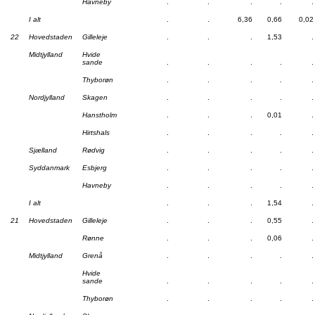
Havneby
.
.
.
.
.
I alt
.
.
6,36
0,66
0,02
22
Hovedstaden
Gilleleje
.
.
.
1,53
.
Midtjylland
Hvide
sande
.
.
.
.
.
Thyborøn
.
.
.
.
.
Nordjylland
Skagen
.
.
.
.
.
Hanstholm
.
.
.
0,01
.
Hirtshals
.
.
.
.
.
Sjælland
Rødvig
.
.
.
.
.
Syddanmark
Esbjerg
.
.
.
.
.
Havneby
.
.
.
.
.
I alt
.
.
.
1,54
.
21
Hovedstaden
Gilleleje
.
.
.
0,55
.
Rønne
.
.
.
0,06
.
Midtjylland
Grenå
.
.
.
.
.
Hvide
sande
.
.
.
.
.
Thyborøn
.
.
.
.
.