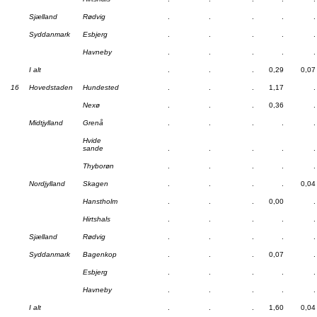
Sjælland
Rødvig
.
.
.
.
.
Syddanmark
Esbjerg
.
.
.
.
.
Havneby
.
.
.
.
.
I alt
.
.
.
0,29
0,07
16
Hovedstaden
Hundested
.
.
.
1,17
.
Nexø
.
.
.
0,36
.
Midtjylland
Grenå
.
.
.
.
.
Hvide
sande
.
.
.
.
.
Thyborøn
.
.
.
.
.
Nordjylland
Skagen
.
.
.
.
0,04
Hanstholm
.
.
.
0,00
.
Hirtshals
.
.
.
.
.
Sjælland
Rødvig
.
.
.
.
.
Syddanmark
Bagenkop
.
.
.
0,07
.
Esbjerg
.
.
.
.
.
Havneby
.
.
.
.
.
I alt
.
.
.
1,60
0,04