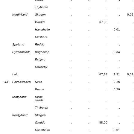
Thyborøn
.
.
.
.
.
Nordjylland
Skagen
.
.
.
.
0,02
Ørodde
.
.
67,38
.
.
Hanstholm
.
.
.
0,01
.
Hirtshals
.
.
.
.
.
Sjælland
Rødvig
.
.
.
.
.
Syddanmark
Bagenkop
.
.
.
0,34
.
Esbjerg
.
.
.
.
.
Havneby
.
.
.
.
.
I alt
.
.
67,38
1,31
0,02
43
Hovedstaden
Nexø
.
.
.
0,25
.
Rønne
.
.
.
0,36
.
Midtjylland
Hvide
sande
.
.
.
.
.
Thyborøn
.
.
.
.
.
Nordjylland
Skagen
.
.
.
.
.
Ørodde
.
.
88,50
.
.
Hanstholm
.
.
.
0,01
.