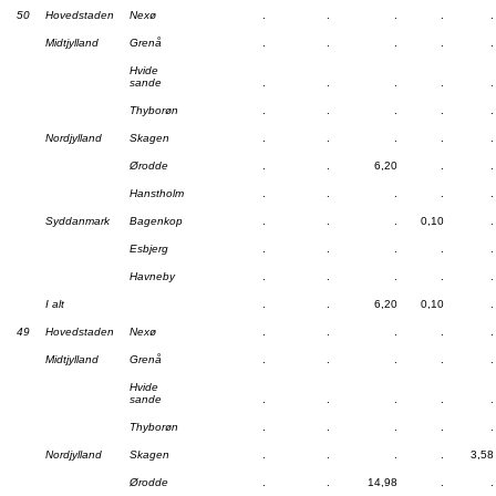
50
Hovedstaden
Nexø
.
.
.
.
.
Midtjylland
Grenå
.
.
.
.
.
Hvide
sande
.
.
.
.
.
Thyborøn
.
.
.
.
.
Nordjylland
Skagen
.
.
.
.
.
Ørodde
.
.
6,20
.
.
Hanstholm
.
.
.
.
.
Syddanmark
Bagenkop
.
.
.
0,10
.
Esbjerg
.
.
.
.
.
Havneby
.
.
.
.
.
I alt
.
.
6,20
0,10
.
49
Hovedstaden
Nexø
.
.
.
.
.
Midtjylland
Grenå
.
.
.
.
.
Hvide
sande
.
.
.
.
.
Thyborøn
.
.
.
.
.
Nordjylland
Skagen
.
.
.
.
3,58
Ørodde
.
.
14,98
.
.