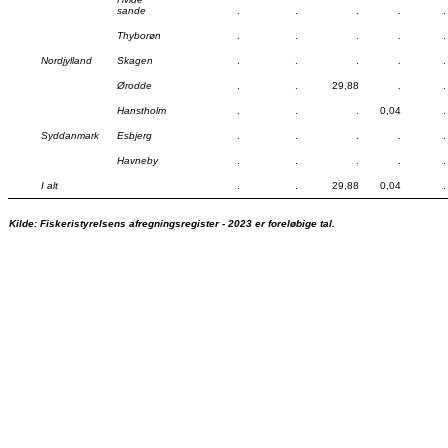
sande
.
.
.
.
.
Thyborøn
.
.
.
.
.
Nordjylland
Skagen
.
.
.
.
.
Ørodde
.
.
29,88
.
.
Hanstholm
.
.
.
0,04
.
Syddanmark
Esbjerg
.
.
.
.
.
Havneby
.
.
.
.
.
I alt
.
.
29,88
0,04
.
Kilde: Fiskeristyrelsens afregningsregister - 2023 er foreløbige tal.