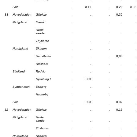
I alt
.
0,11
.
0,20
0,08
33
Hovedstaden
Gilleleje
.
.
.
0,32
.
Midtjylland
Grenå
.
.
.
.
.
Hvide
sande
.
.
.
.
.
Thyborøn
.
.
.
.
.
Nordjylland
Skagen
.
.
.
.
.
Hanstholm
.
.
.
0,00
.
Hirtshals
.
.
.
.
.
Sjælland
Rødvig
.
.
.
.
.
Nykøbing f
.
0,03
.
.
.
Syddanmark
Esbjerg
.
.
.
.
.
Havneby
.
.
.
.
.
I alt
.
0,03
.
0,32
.
32
Hovedstaden
Gilleleje
.
.
.
0,15
.
Midtjylland
Hvide
sande
.
.
.
.
.
Thyborøn
.
.
.
.
.
Nordjylland
Skagen
.
.
.
.
.