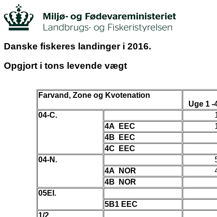
Danske fiskeres landinger i 2016.
Opgjort i tons levende vægt
Farvand, Zone og Kvotenation
Uge 1 -
04-C.
4A EEC
4B EEC
4C EEC
04-N.
4A NOR
4B NOR
05EI.
5B1 EEC
1/2.