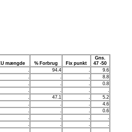
Gns.
EU mængde
% Forbrug
Fix punkt
47 -50
.
94.4
.
9.6
.
.
.
8.8
.
.
.
0.8
.
.
.
.
.
47.1
.
5.2
.
.
.
4.6
.
.
.
0.6
.
.
.
.
.
.
.
.
.
.
.
.