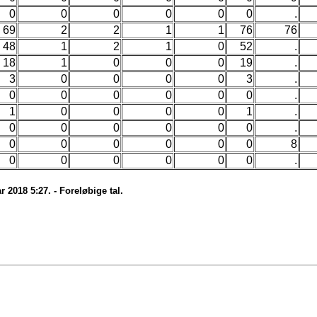
0
0
0
0
0
0
.
69
2
2
1
1
76
76
48
1
2
1
0
52
.
18
1
0
0
0
19
.
3
0
0
0
0
3
.
0
0
0
0
0
0
.
1
0
0
0
0
1
.
0
0
0
0
0
0
.
0
0
0
0
0
0
8
0
0
0
0
0
0
.
 2018 5:27. - Foreløbige tal.