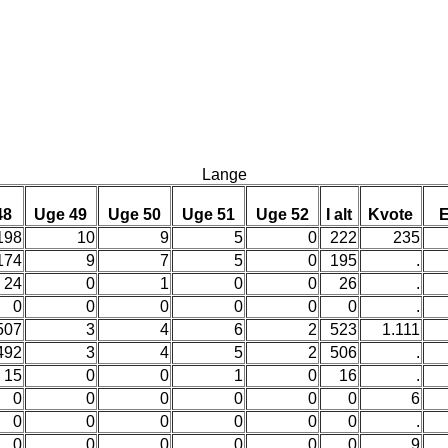
Lange
48
Uge 49
Uge 50
Uge 51
Uge 52
I alt
Kvote
198
10
9
5
0
222
235
174
9
7
5
0
195
.
24
0
1
0
0
26
.
0
0
0
0
0
0
.
507
3
4
6
2
523
1.111
492
3
4
5
2
506
.
15
0
0
1
0
16
.
0
0
0
0
0
0
6
0
0
0
0
0
0
.
0
0
0
0
0
0
9