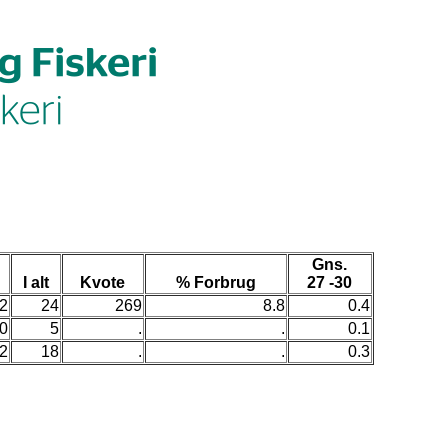
Gns.
I alt
Kvote
% Forbrug
27 -30
2
24
269
8.8
0.4
0
5
.
.
0.1
2
18
.
.
0.3