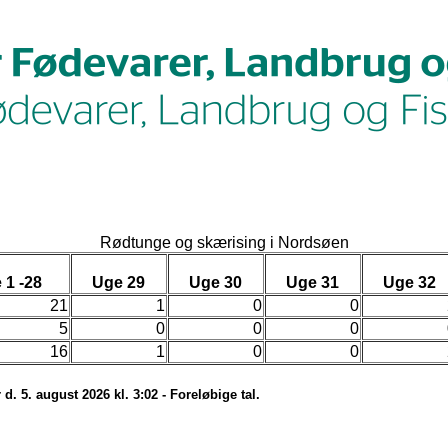
Rødtunge og skærising i Nordsøen
 1 -28
Uge 29
Uge 30
Uge 31
Uge 32
21
1
0
0
5
0
0
0
16
1
0
0
d. 5. august 2026 kl. 3:02 - Foreløbige tal.