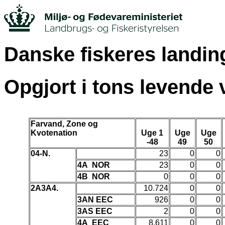
Danske fiskeres landing
Opgjort i tons levende
Farvand, Zone og
Kvotenation
Uge 1
Uge
Uge
-48
49
50
04-N.
23
0
0
4A NOR
23
0
0
4B NOR
0
0
0
2A3A4.
10.724
0
0
3AN EEC
926
0
0
3AS EEC
2
0
0
4A EEC
8.611
0
0