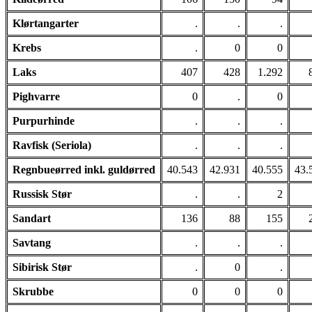
Klørtangarter
.
.
.
Krebs
.
0
0
Laks
407
428
1.292
Pighvarre
0
.
0
Purpurhinde
.
.
.
Ravfisk (Seriola)
.
.
.
Regnbueørred inkl. guldørred
40.543
42.931
40.555
43.
Russisk Stør
.
.
2
Sandart
136
88
155
Savtang
.
.
.
Sibirisk Stør
.
0
.
Skrubbe
0
0
0