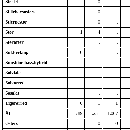
Sterlet
.
0
.
Stillehavsøsters
.
0
.
Stjernestør
.
0
.
Stør
1
4
.
Størarter
.
.
.
Sukkertang
10
1
.
Sunshine bass,hybrid
.
.
.
Sølvlaks
.
.
.
Sølvørred
.
.
.
Søsalat
.
.
.
Tigerørred
0
1
1
Ål
789
1.231
1.067
Østers
.
0
0