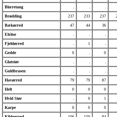
Blæretang
.
.
.
Brødding
237
233
237
Bækørred
47
44
36
Elritse
.
.
.
Fjeldørred
.
1
.
Gedde
0
.
0
Glatstør
.
.
.
Guldbrasen
.
.
.
Havørred
79
79
87
Helt
0
0
0
Hvid Stør
.
0
1
Karpe
0
0
0
Kildeørred
106
150
94