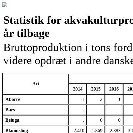
Statistik for akvakulturp
år tilbage
Bruttoproduktion i tons fordel
videre opdræt i andre dansk
Art
2014
2015
2016
20
Aborre
1
2
1
Bars
.
.
.
Beluga
.
0
0
Blåmusling
2.410
1.869
2.383
3.