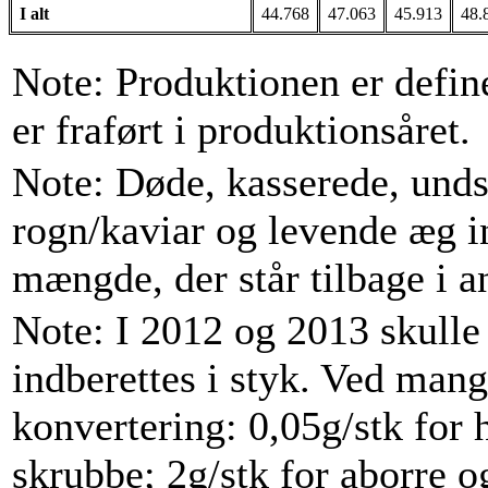
I alt
44.768
47.063
45.913
48.
Note: Produktionen er define
er fraført i produktionsåret.
Note: Døde, kasserede, und
rogn/kaviar og levende æg i
mængde, der står tilbage i a
Note: I 2012 og 2013 skulle
indberettes i styk. Ved man
konvertering: 0,05g/stk for h
skrubbe; 2g/stk for aborre o