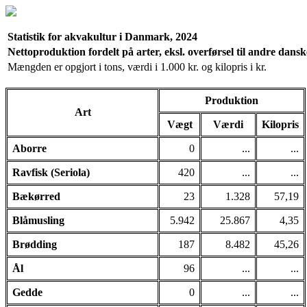
Statistik for akvakultur i Danmark, 2024
Nettoproduktion fordelt på arter, eksl. overførsel til andre dans
Mængden er opgjort i tons, værdi i 1.000 kr. og kilopris i kr.
Produktion
Art
Vægt
Værdi
Kilopris
Aborre
0
...
...
Ravfisk (Seriola)
420
...
...
Bækørred
23
1.328
57,19
Blåmusling
5.942
25.867
4,35
Brødding
187
8.482
45,26
Ål
96
...
...
Gedde
0
...
...