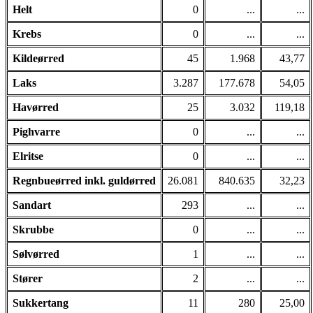
Helt
0
...
...
Krebs
0
...
...
Kildeørred
45
1.968
43,77
Laks
3.287
177.678
54,05
Havørred
25
3.032
119,18
Pighvarre
0
...
...
Elritse
0
...
...
Regnbueørred inkl. guldørred
26.081
840.635
32,23
Sandart
293
...
...
Skrubbe
0
...
...
Sølvørred
1
...
...
Stører
2
...
...
Sukkertang
11
280
25,00